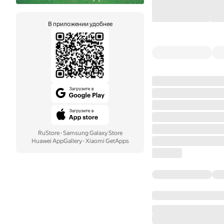
В приложении удобнее
RuStore
·
Samsung Galaxy Store
Huawei AppGallery
·
Xiaomi GetApps