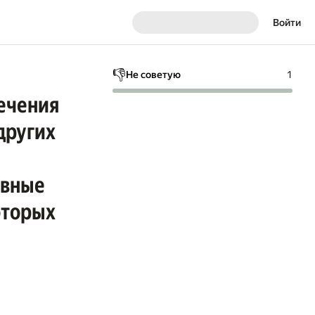
Войти
👎
Не советую
1
ечения
других
ивные
оторых