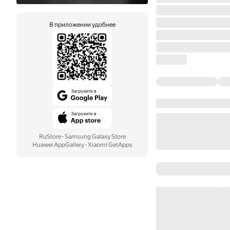
В приложении удобнее
RuStore
·
Samsung Galaxy Store
Huawei AppGallery
·
Xiaomi GetApps