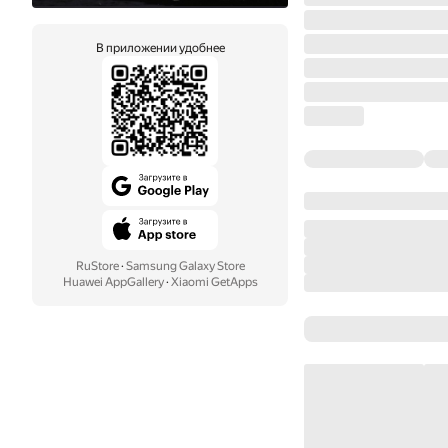
В приложении удобнее
RuStore
·
Samsung Galaxy Store
Huawei AppGallery
·
Xiaomi GetApps