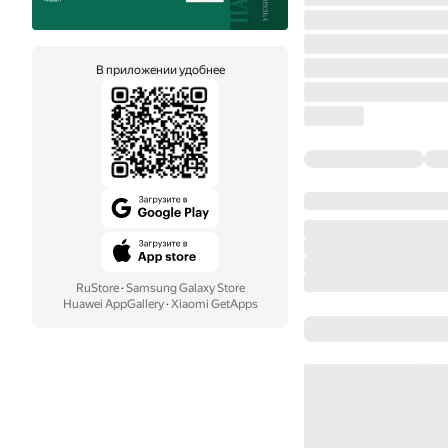
В приложении удобнее
RuStore
·
Samsung Galaxy Store
Huawei AppGallery
·
Xiaomi GetApps