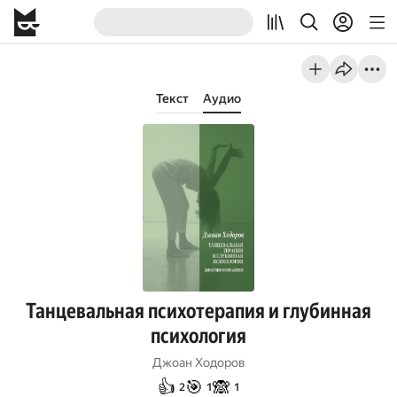
Текст
Аудио
Танцевальная психотерапия и глубинная
психология
Джоан Ходоров
👍
🎯
🙈
2
1
1