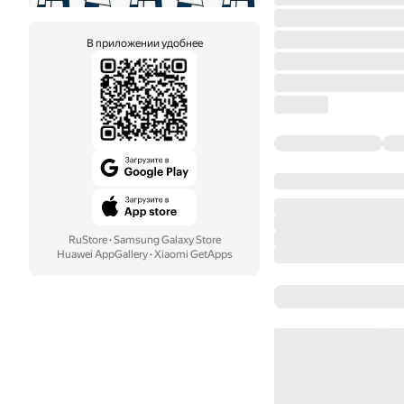
В приложении удобнее
RuStore
·
Samsung Galaxy Store
Huawei AppGallery
·
Xiaomi GetApps