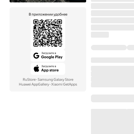
В приложении удобнее
RuStore
·
Samsung Galaxy Store
Huawei AppGallery
·
Xiaomi GetApps