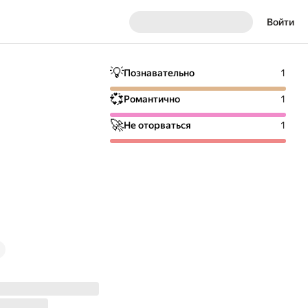
Войти
💡
Познавательно
1
💞
Романтично
1
🚀
Не оторваться
1