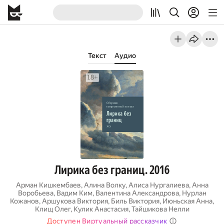
Текст
Аудио
Лирика без границ. 2016
Арман Кишкембаев
,
Алина Волку
,
Алиса Нургалиева
,
Анна
Воробьева
,
Вадим Ким
,
Валентина Александрова
,
Нурлан
Кожанов
,
Аршукова Виктория
,
Биль Виктория
,
Июньская Анна
,
Клищ Олег
,
Кулик Анастасия
,
Тайшикова Нелли
Доступен Виртуальный рассказчик