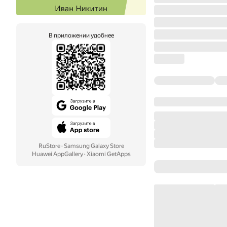
В приложении удобнее
RuStore
·
Samsung Galaxy Store
Huawei AppGallery
·
Xiaomi GetApps