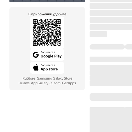
В приложении удобнее
RuStore
·
Samsung Galaxy Store
Huawei AppGallery
·
Xiaomi GetApps