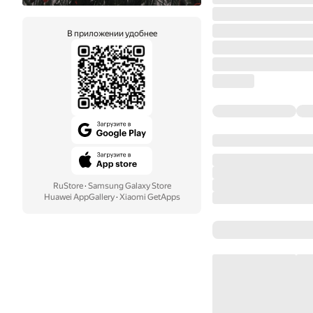
В приложении удобнее
RuStore
·
Samsung Galaxy Store
Huawei AppGallery
·
Xiaomi GetApps