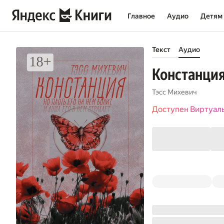
Главное
Аудио
Детям
Текст
Аудио
Констанци
Тэсс Михевич
Доступен Виртуал