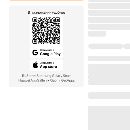
В приложении удобнее
RuStore
·
Samsung Galaxy Store
Huawei AppGallery
·
Xiaomi GetApps