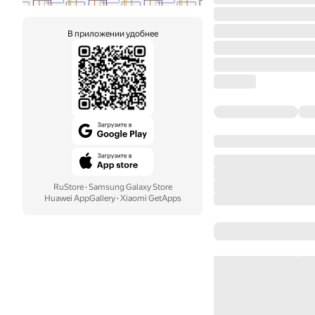
В приложении удобнее
RuStore
·
Samsung Galaxy Store
Huawei AppGallery
·
Xiaomi GetApps