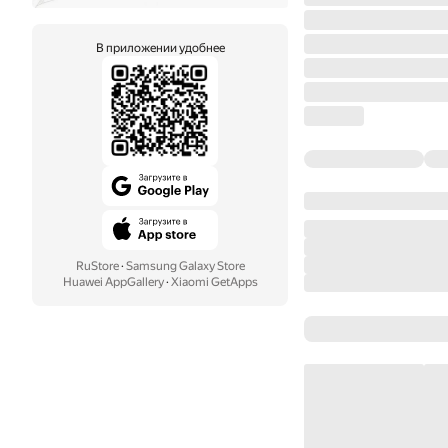
В приложении удобнее
RuStore
·
Samsung Galaxy Store
Huawei AppGallery
·
Xiaomi GetApps