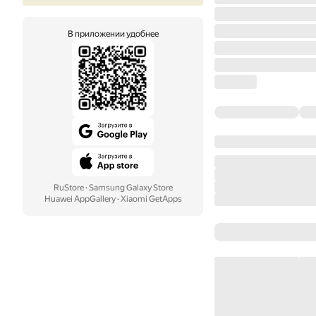
В приложении удобнее
RuStore
·
Samsung Galaxy Store
Huawei AppGallery
·
Xiaomi GetApps