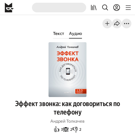
Текст
Аудио
Эффект звонка: как договориться по
телефону
Андрей Толкачев
👍
🙈
👎
3
2
2