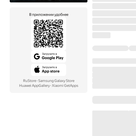
В приложении удобнее
RuStore
·
Samsung Galaxy Store
Huawei AppGallery
·
Xiaomi GetApps