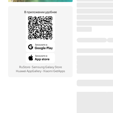
В приложении удобнее
RuStore
·
Samsung Galaxy Store
Huawei AppGallery
·
Xiaomi GetApps