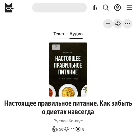
Текст
Аудио
Настоящее правильное питание. Как забыть
о диетах навсегда
Руслан Кончус
👍
💡
🎯
50
11
8