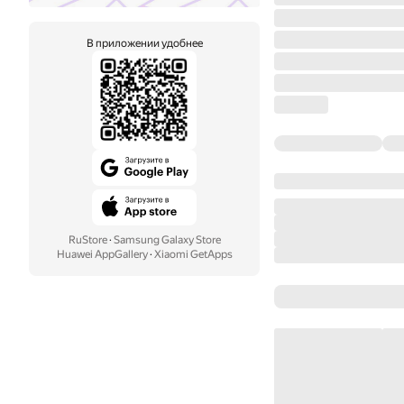
В приложении удобнее
RuStore
·
Samsung Galaxy Store
Huawei AppGallery
·
Xiaomi GetApps