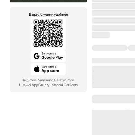
В приложении удобнее
RuStore
·
Samsung Galaxy Store
Huawei AppGallery
·
Xiaomi GetApps