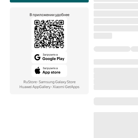
В приложении удобнее
RuStore
·
Samsung Galaxy Store
Huawei AppGallery
·
Xiaomi GetApps