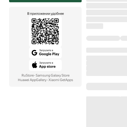
В приложении удобнее
RuStore
·
Samsung Galaxy Store
Huawei AppGallery
·
Xiaomi GetApps