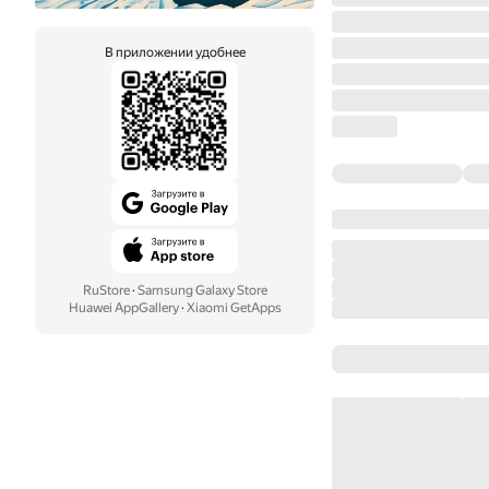
В приложении удобнее
RuStore
·
Samsung Galaxy Store
Huawei AppGallery
·
Xiaomi GetApps