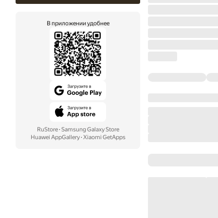
В приложении удобнее
RuStore
·
Samsung Galaxy Store
Huawei AppGallery
·
Xiaomi GetApps