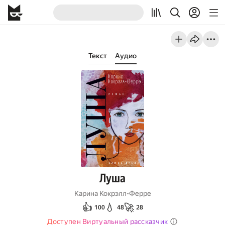
Текст
Аудио
Луша
Карина Кокрэлл-Ферре
👍
💧
🚀
100
48
28
Доступен Виртуальный рассказчик