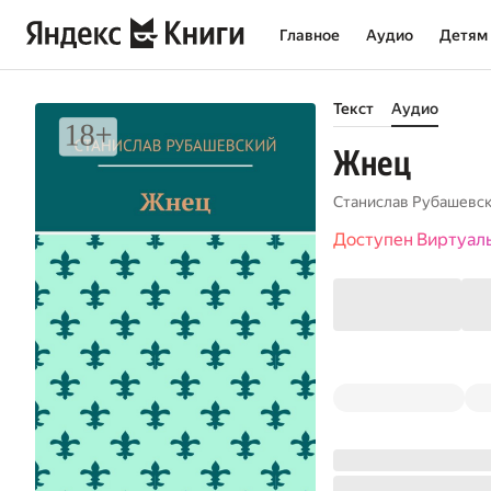
Главное
Аудио
Детям
Текст
Аудио
Жнец
Станислав Рубашевс
Доступен Виртуал