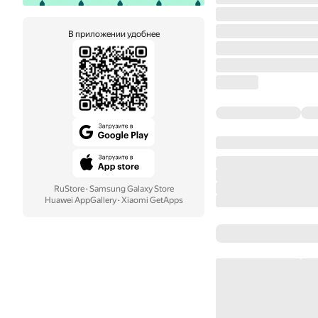
В приложении удобнее
RuStore
·
Samsung Galaxy Store
Huawei AppGallery
·
Xiaomi GetApps