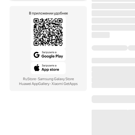
В приложении удобнее
RuStore
·
Samsung Galaxy Store
Huawei AppGallery
·
Xiaomi GetApps