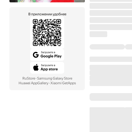
В приложении удобнее
RuStore
·
Samsung Galaxy Store
Huawei AppGallery
·
Xiaomi GetApps