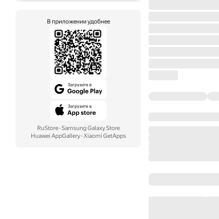
В приложении удобнее
RuStore
·
Samsung Galaxy Store
Huawei AppGallery
·
Xiaomi GetApps