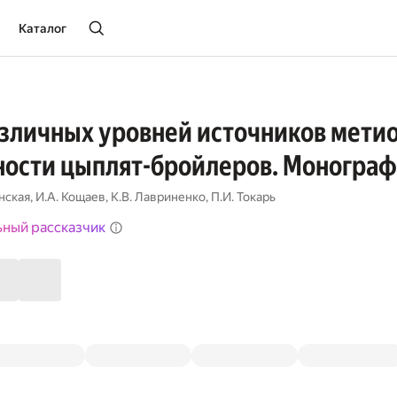
Каталог
зличных уровней источников метио
ности цыплят-бройлеров. Моногра
нская
,
И.А. Кощаев
,
К.В. Лавриненко
,
П.И. Токарь
ьный рассказчик