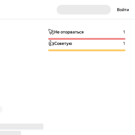
Войти
🚀
Не оторваться
1
👍
Советую
1