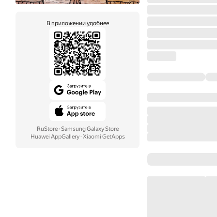
В приложении удобнее
RuStore
·
Samsung Galaxy Store
Huawei AppGallery
·
Xiaomi GetApps