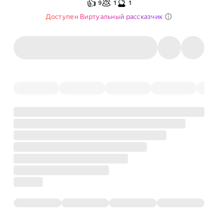
👍
💩
🔮
9
1
1
Доступен Виртуальный рассказчик