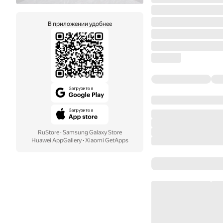
В приложении удобнее
RuStore
·
Samsung Galaxy Store
Huawei AppGallery
·
Xiaomi GetApps