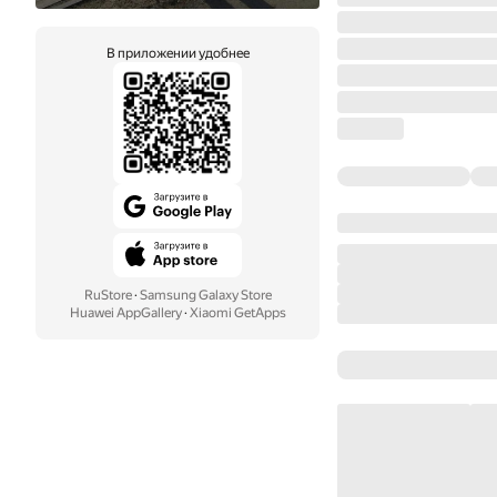
В приложении удобнее
RuStore
·
Samsung Galaxy Store
Huawei AppGallery
·
Xiaomi GetApps