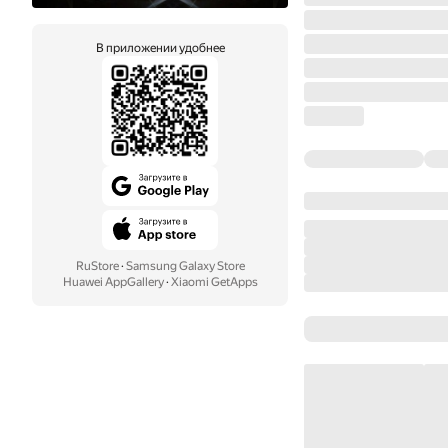
В приложении удобнее
RuStore
·
Samsung Galaxy Store
Huawei AppGallery
·
Xiaomi GetApps