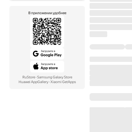
В приложении удобнее
RuStore
·
Samsung Galaxy Store
Huawei AppGallery
·
Xiaomi GetApps