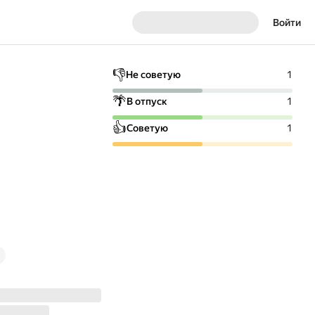
Войти
👎
Не советую
1
🌴
В отпуск
1
👍
Советую
1