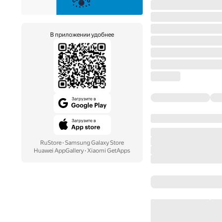
В приложении удобнее
RuStore
·
Samsung Galaxy Store
Huawei AppGallery
·
Xiaomi GetApps