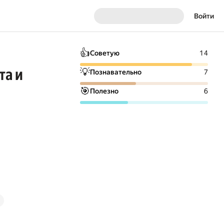
Войти
👍
Советую
14
та и
💡
Познавательно
7
🎯
Полезно
6