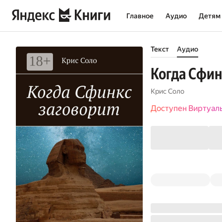
Главное
Аудио
Детям
Текст
Аудио
Когда Сфин
Крис Соло
Доступен Виртуал