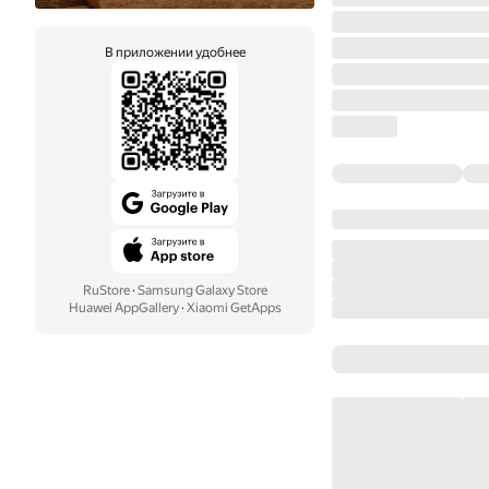
В приложении удобнее
RuStore
·
Samsung Galaxy Store
Huawei AppGallery
·
Xiaomi GetApps