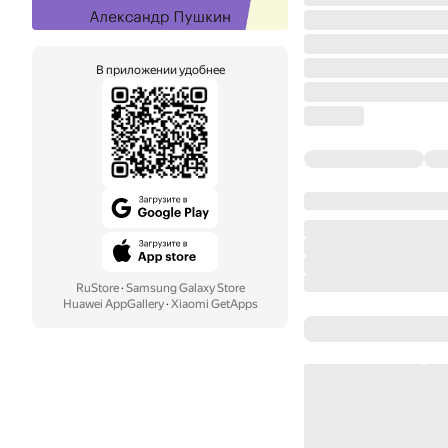
В приложении удобнее
RuStore
·
Samsung Galaxy Store
Huawei AppGallery
·
Xiaomi GetApps