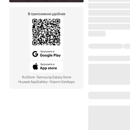
В приложении удобнее
RuStore
·
Samsung Galaxy Store
Huawei AppGallery
·
Xiaomi GetApps