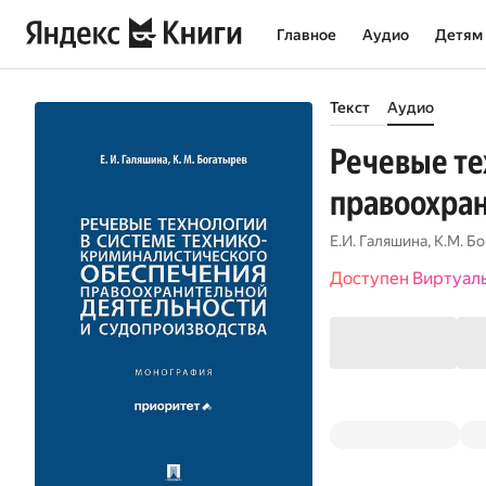
Главное
Аудио
Детям
Текст
Аудио
Речевые те
правоохран
Е.И. Галяшина
,
К.М. Б
Доступен Виртуал