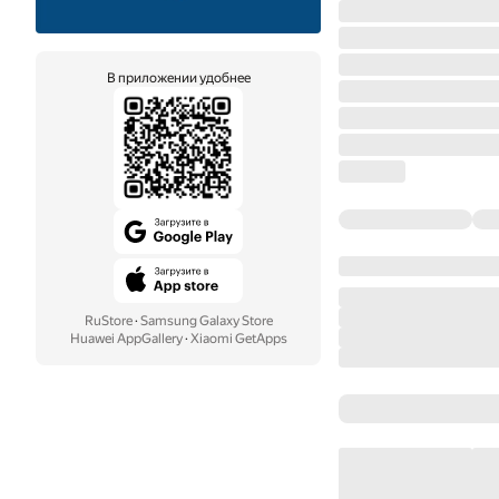
В приложении удобнее
RuStore
·
Samsung Galaxy Store
Huawei AppGallery
·
Xiaomi GetApps