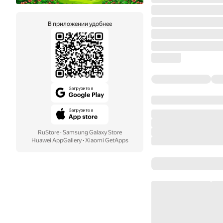
В приложении удобнее
RuStore
·
Samsung Galaxy Store
Huawei AppGallery
·
Xiaomi GetApps