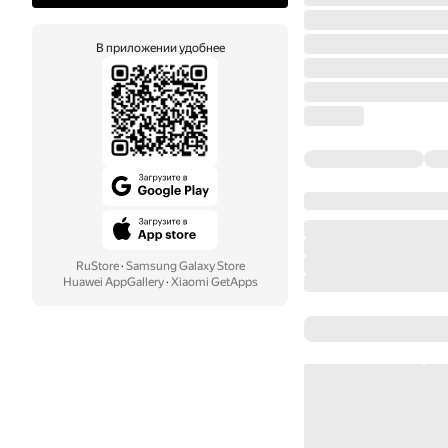
В приложении удобнее
RuStore
·
Samsung Galaxy Store
Huawei AppGallery
·
Xiaomi GetApps