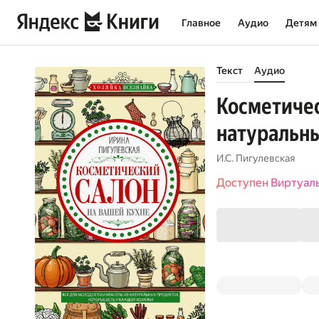
Главное
Аудио
Детям
Текст
Аудио
Косметичес
натуральны
И.С. Пигулевская
Доступен Виртуал