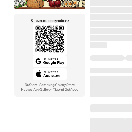
В приложении удобнее
RuStore
·
Samsung Galaxy Store
Huawei AppGallery
·
Xiaomi GetApps