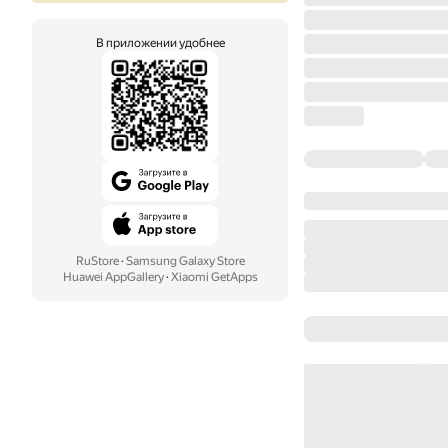
В приложении удобнее
RuStore
·
Samsung Galaxy Store
Huawei AppGallery
·
Xiaomi GetApps