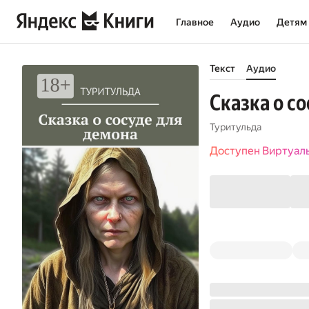
Главное
Аудио
Детям
Текст
Аудио
Сказка о с
Туритульда
Доступен Виртуал