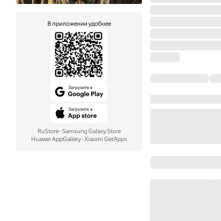
В приложении удобнее
RuStore
·
Samsung Galaxy Store
Huawei AppGallery
·
Xiaomi GetApps