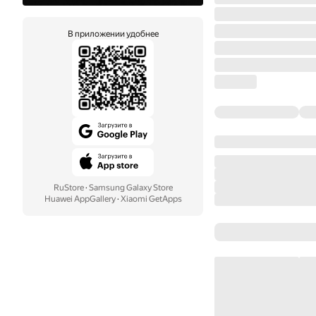
В приложении удобнее
RuStore
·
Samsung Galaxy Store
Huawei AppGallery
·
Xiaomi GetApps