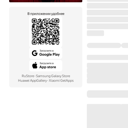
В приложении удобнее
RuStore
·
Samsung Galaxy Store
Huawei AppGallery
·
Xiaomi GetApps