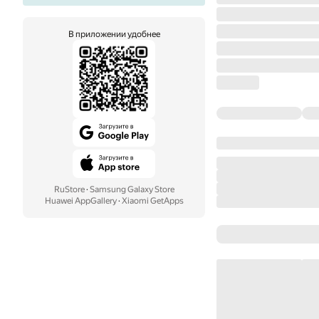
В приложении удобнее
RuStore
·
Samsung Galaxy Store
Huawei AppGallery
·
Xiaomi GetApps