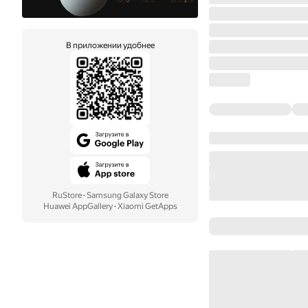
В приложении удобнее
RuStore
·
Samsung Galaxy Store
Huawei AppGallery
·
Xiaomi GetApps